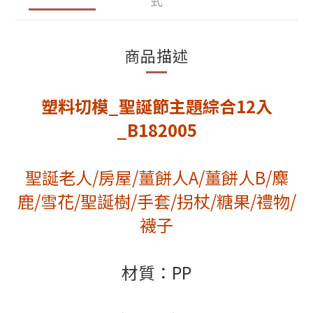
式
商品描述
塑料切模_聖誕節主題綜合12入
_B182005
聖誕老人/房屋/薑餅人A/薑餅人B/麋
鹿/雪花/聖誕樹/手套/拐杖/糖果/禮物/
襪子
材質：PP