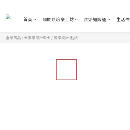
首頁
關於烘焙樂工坊
烘焙知識通
生活佈
全部商品
/
🔶獨家設計款🔶
/
獨家設計-貼紙