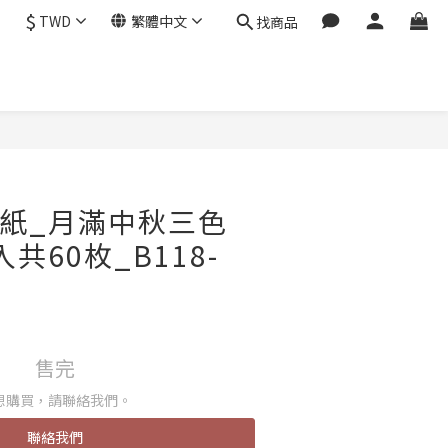
$
TWD
繁體中文
找商品
貼紙_月滿中秋三色
入共60枚_B118-
售完
想購買，請聯絡我們。
聯絡我們