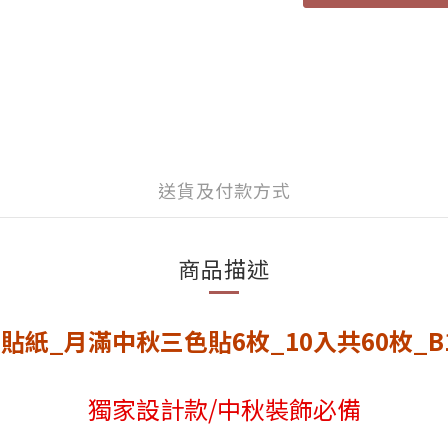
送貨及付款方式
商品描述
圓貼紙_月滿中秋三色貼6枚_10入共60枚_B11
獨家設計款/中秋裝飾必備