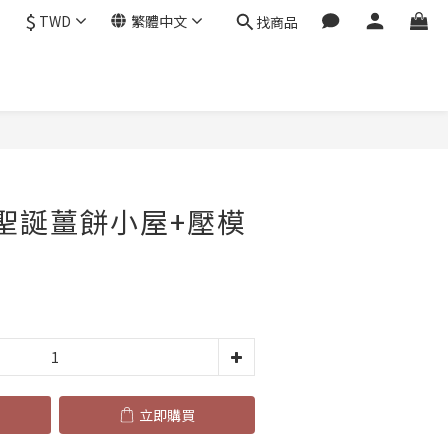
$
TWD
繁體中文
找商品
立即購買
_聖誕薑餅小屋+壓模
6
立即購買