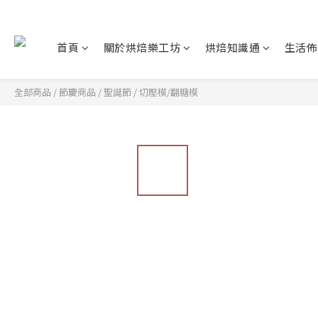
首頁
關於烘焙樂工坊
烘焙知識通
生活佈
全部商品
/
節慶商品
/
聖誕節
/
切壓模/翻糖模