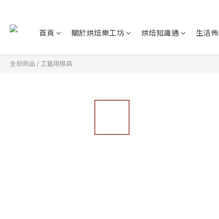
首頁
關於烘焙樂工坊
烘焙知識通
生活佈
全部商品
/
工藝用模具