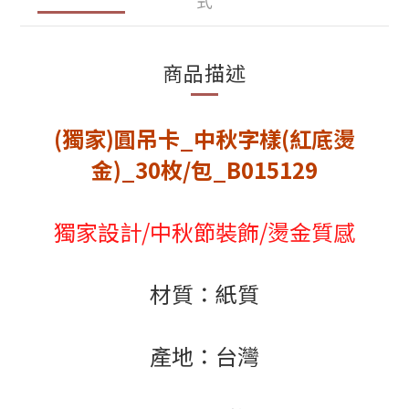
式
商品描述
(獨家)圓吊卡_中秋字樣(紅底燙
金)_30枚/包_B015129
獨家設計/中秋節裝飾/燙金質感
材質：紙質
產地：台灣