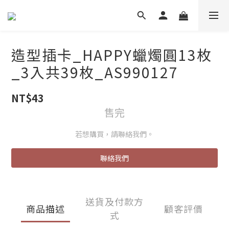
造型插卡_HAPPY蠟燭圓13枚
_3入共39枚_AS990127
NT$43
售完
若想購買，請聯絡我們。
聯絡我們
送貨及付款方
商品描述
顧客評價
式