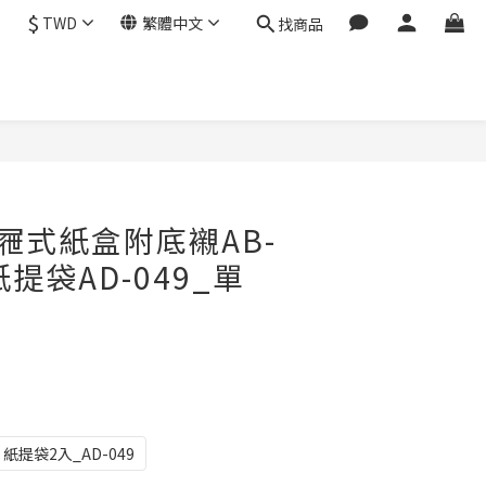
$
TWD
繁體中文
找商品
立即購買
屜式紙盒附底襯AB-
紙提袋AD-049_單
紙提袋2入_AD-049