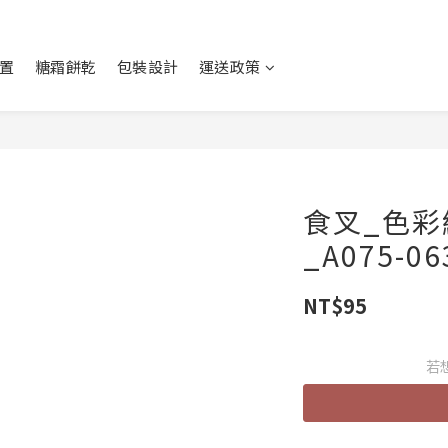
置
糖霜餅乾
包裝設計
運送政策
食叉_色彩
_A075-06
NT$95
若