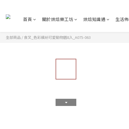
首頁
關於烘焙樂工坊
烘焙知識通
生活佈
全部商品
/
食叉_色彩繽紛可愛動物園8入_A075-063