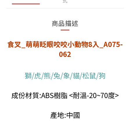
式
商品描述
食叉_萌萌眨眼咬咬小動物8入_A075-
062
獅/虎/熊/兔/象/貓/松鼠/狗
成份材質:ABS樹脂 <耐溫-20~70度>
產地:中國