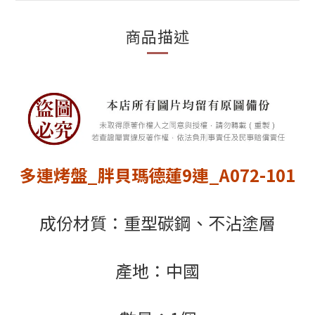
商品描述
多連烤盤_胖貝瑪德蓮9連_A072-101
成份材質：重型碳鋼、不沾塗層
產地：中國