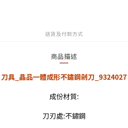
送貨及付款方式
商品描述
刀具_晶品一體成形不鏽鋼剁刀_9324027
成份材質:
刀刃處:不鏽鋼