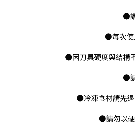
●
●每次使
●因刀具硬度與結構
●
●冷凍食材請先退
●請勿以硬