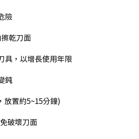
危險
向擦乾刀面
刀具，以增長使用年
限
變鈍
置約5~15分鐘)
以免破壞刀面