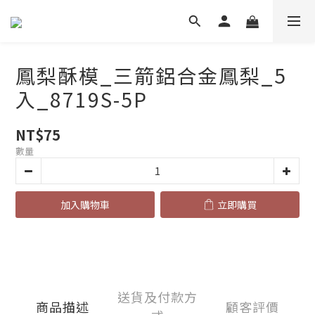
鳳梨酥模_三箭鋁合金鳳梨_5
入_8719S-5P
NT$75
數量
加入購物車
立即購買
送貨及付款方
商品描述
顧客評價