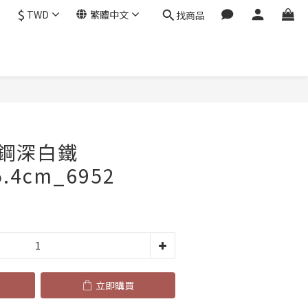
$
TWD
繁體中文
找商品
立即購買
鋼深白鐵
5.4cm_6952
立即購買