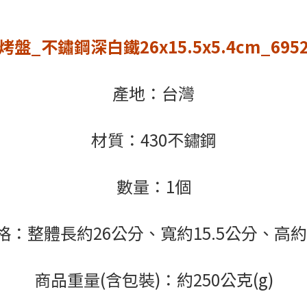
烤盤_不鏽鋼深白鐵26x15.5x5.4cm_695
產地：台灣
材質：430不鏽鋼
數量：1個
格：整體長約26公分、寬約15.5公分、高約5
商品重量(含包裝)：約250公克(g)