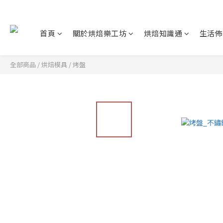
首頁
關於烘焙樂工坊
烘焙知識通
生活佈
全部商品
/
烘焙模具
/
烤盤