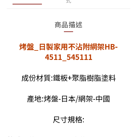
式
商品描述
烤盤_日製家用不沾附網架HB-
4511_545111
成份材質:鐵板+聚脂樹脂塗料
產地:烤盤-日本/網架-中國
尺寸規格: