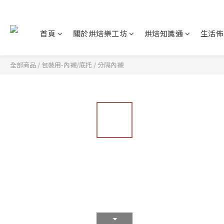
首頁
關於烘焙樂工坊
烘焙知識通
生活佈
全部商品
/
包裝用-內襯/底托
/
分隔內襯