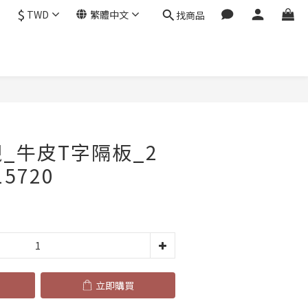
$
TWD
繁體中文
找商品
立即購買
襯_牛皮T字隔板_2
15720
立即購買