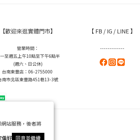
【歡迎來逛實體門市】
【 FB / IG / LINE 】
營業時間：
-------------
一至週五上午10點至下午6點半
(週六、日公休)
台南東豐店：06-2755000
台南市北區東豐路451巷13-3號
 以確保網站服務，後者將
定偏好
同意並繼續