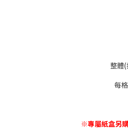
整體(
每格
※專屬紙盒另購(