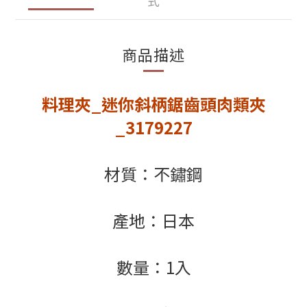
式
商品描述
料理夾_迷你斜柄鋸齒頭肉類夾
_3179227
材質：不鏽鋼
產地：日本
數量：1入