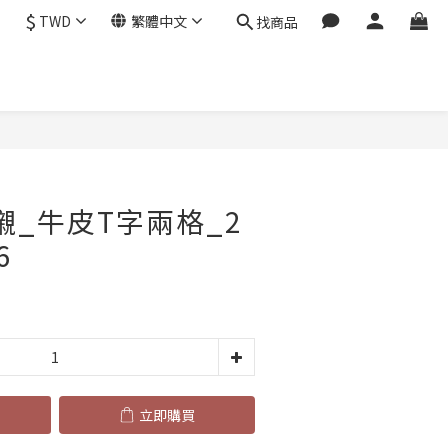
$
TWD
繁體中文
找商品
立即購買
內襯_牛皮T字兩格_2
6
立即購買