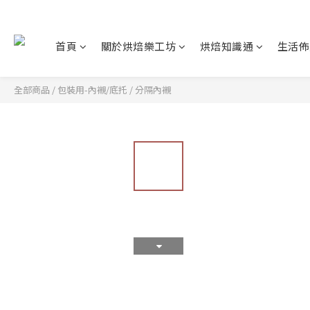
首頁
關於烘焙樂工坊
烘焙知識通
生活佈
全部商品
/
包裝用-內襯/底托
/
分隔內襯