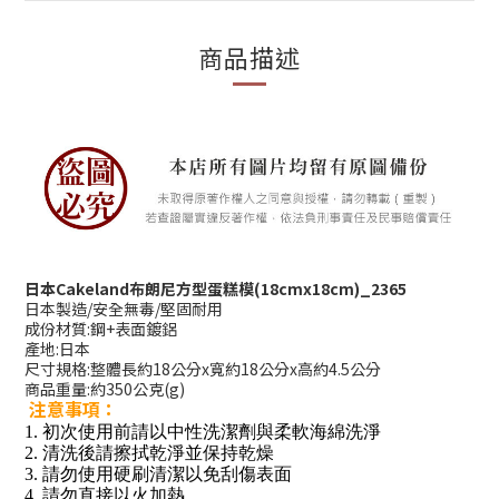
商品描述
日本Cakeland布朗尼方型蛋糕模(18cmx18cm)_2365
日本製造/安全無毒/堅固耐用
成份材質:鋼+表面鍍鋁
產地:日本
尺寸規格:整體長約18公分x寬約18公分x高約4.5公分
商品重量:約350公克(g)
注意事項：
1. 初次使用前請以中性洗潔劑與柔軟海綿洗淨
2. 清洗後請擦拭乾淨並保持乾燥
3. 請勿使用硬刷清潔以免刮傷表面
4. 請勿直接以火加熱