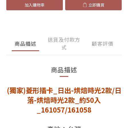
加入購物車
立即購買
送貨及付款方
商品描述
顧客評價
式
商品描述
(獨家)
菱形插卡_日出-烘焙時光
2款
/日
落-烘焙時光
2款
_約50入
_161057/161058