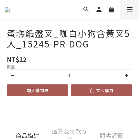
蛋糕紙盤叉_咖白小狗含黃叉5
入_15245-PR-DOG
NT$22
數量
加入購物車
立即購買
送貨及付款方
商品描述
顧客評價