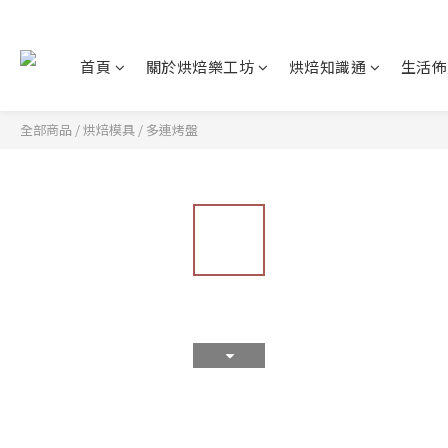
首頁
關於烘焙樂工坊
烘焙知識通
生活佈
全部商品
/
烘焙模具
/
多連烤盤