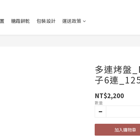
置
糖霜餅乾
包裝設計
運送政策
多連烤盤_M
子6連_125
NT$2,200
數量
加入購物車