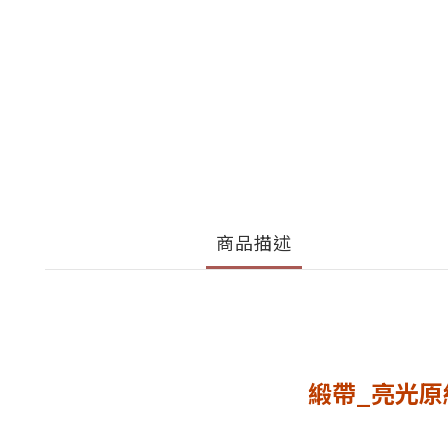
商品描述
緞帶_亮光原絲帽