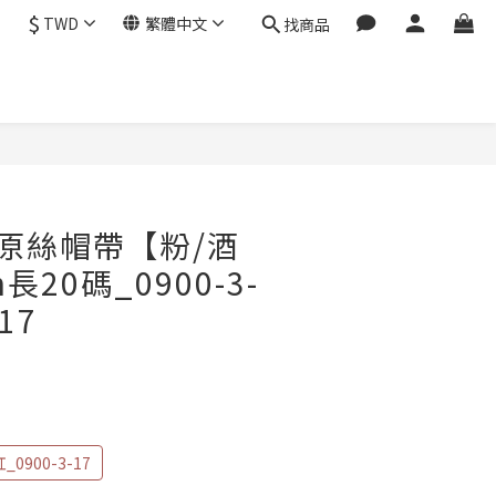
$
TWD
繁體中文
找商品
立即購買
原絲帽帶【粉/酒
長20碼_0900-3-
-17
_0900-3-17