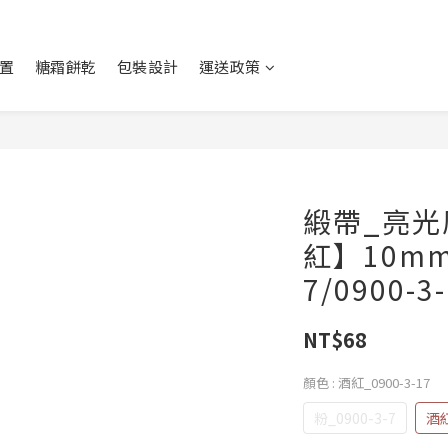
置
糖霜餅乾
包裝設計
運送政策
緞帶_亮光
紅】10mm
7/0900-3
NT$68
顏色
: 酒紅_0900-3-17
粉_0900-3-7
酒紅