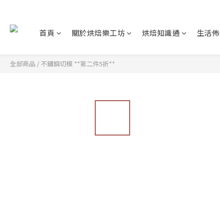
首頁
關於烘焙樂工坊
烘焙知識通
生活佈
全部商品
/
不鏽鋼切模 **第二件5折**