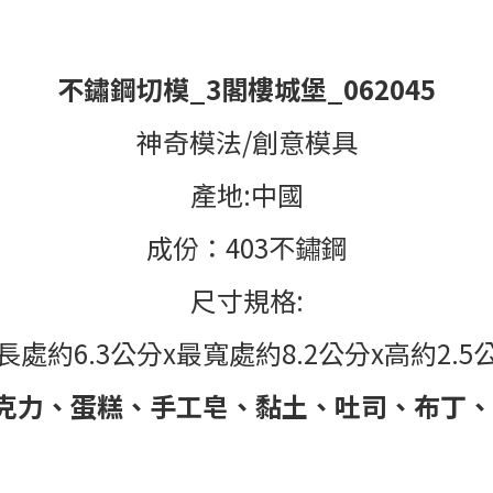
不鏽鋼切模
_
3閣樓城堡
_062045
神奇模法
/
創意模具
產地:中國
成份：
403
不鏽鋼
尺寸規格
:
長處約
6.3
公分
x
最寬處約
8.2
公分
x
高約
2.5
克力、蛋糕、手工皂、黏土、吐司、布丁、