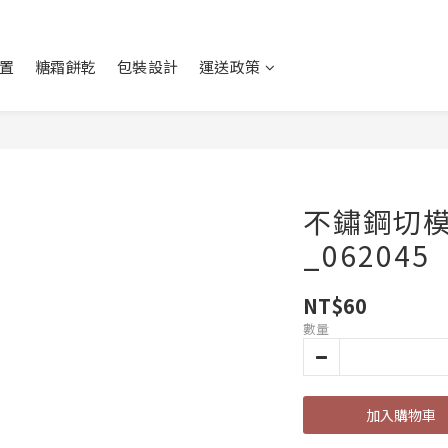
置
糖霜餅乾
包裝設計
運送政策
不鏽鋼切模
_062045
NT$60
數量
加入購物車