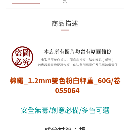
式
商品描述
棉繩_1.2mm雙色粉白秤重_60G/卷
_055064
安全無毒/創意必備/多色可選
成分材質：棉