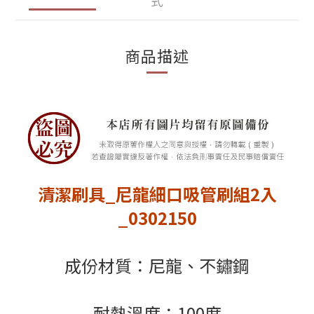
式
商品描述
清潔刷具_尼龍細口吸管刷組2入
_0302150
成份材質：尼龍、不鏽鋼
耐熱溫度：100度