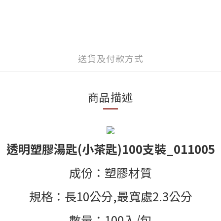
送貨及付款方式
商品描述
透明塑膠湯匙
(
小茶匙
)100
支裝
_011005
成份：塑膠材質
規格：長
10
公分
,
最寬處
2.3
公分
數量：
100
入
/
包