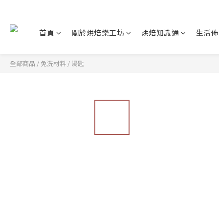
首頁
關於烘焙樂工坊
烘焙知識通
生活佈
全部商品
/
免洗材料
/
湯匙