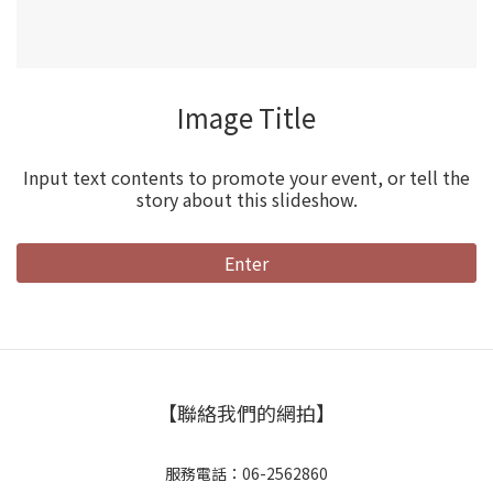
Image Title
Input text contents to promote your event, or tell the
story about this slideshow.
Enter
【聯絡我們的網拍】
服務電話：06-2562860