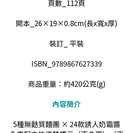
頁數_112頁
開本_26×19×0.8cm(長x寬x厚)
裝訂_ 平裝
ISBN_9789867627339
商品重量：約420公克(g)
內容簡介
5種無麩質麵團 × 24款誘人奶霜醬