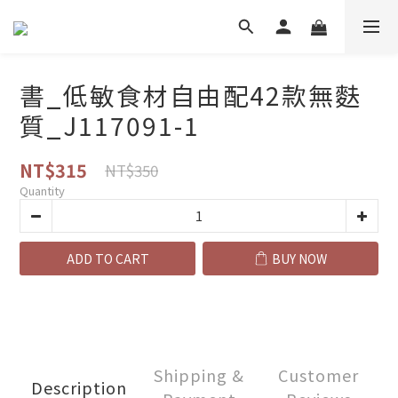
書_低敏食材自由配42款無麩
質_J117091-1
NT$315
NT$350
Quantity
ADD TO CART
BUY NOW
Shipping &
Customer
Description