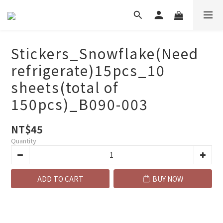
Stickers_Snowflake(Need
refrigerate)15pcs_10
sheets(total of
150pcs)_B090-003
NT$45
Quantity
ADD TO CART
BUY NOW