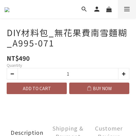
DIY材料包_無花果費南雪麵糊
_A995-071
NT$490
Quantity
ADD TO CART
BUY NOW
Shipping &
Customer
Description