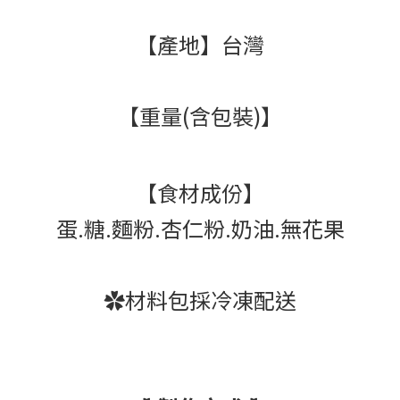
【產地】台灣
【重量(含包裝)】
【食材成份】
蛋.糖.麵粉.杏仁粉.奶油.無花果
✿材料包採冷凍配送