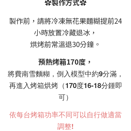
✿
製作方式
✿
製作前，
請將冷凍無花果麵糊提前24
小時放置冷藏退冰，
烘烤前常溫退30分鐘。
預熱烤箱170度，
將費南雪麵糊，倒入模型中
約9分滿
，
再進入烤箱烘烤（170度16-18分鍾即
可）
依每台烤箱功率不同可以自行做適當
調整!