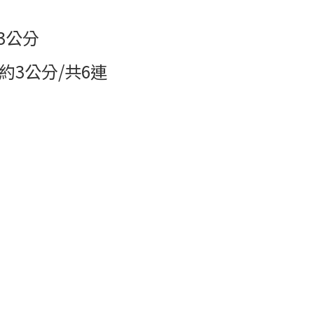
3
公分
約
3
公分
/
共
6
連