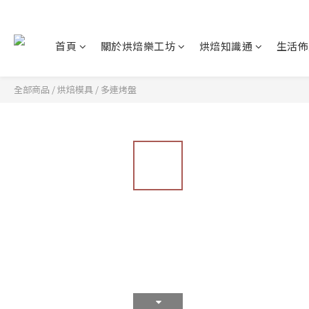
首頁
關於烘焙樂工坊
烘焙知識通
生活佈
全部商品
/
烘焙模具
/
多連烤盤