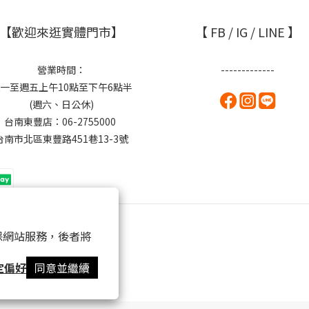
【歡迎來逛實體門市】
【 FB / IG / LINE 】
營業時間：
-------------
一至週五上午10點至下午6點半
(週六、日公休)
台南東豐店：06-2755000
台南市北區東豐路451巷13-3號
 以確保網站服務，後者將
定偏好
同意並繼續