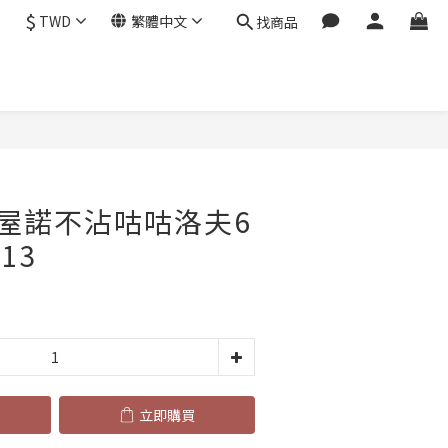
$
TWD
繁體中文
找商品
立即購買
屋諾不沾咕咕洛夫6
13
立即購買