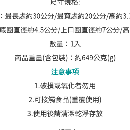
尺寸規格
:
：
最長處約
30
公分
/
最寬處約
20
公分
/
高約
3.
底圓直徑約
4.5
公分
/
上口圓直徑約
7
公分
/
高
數量
：1
入
商品重量
(
含包裝
)：
約
649
公克
(g)
注意事項
1.破損或氧化者勿用
2.可接觸食品(重覆使用)
3.使用後請清潔乾淨存放