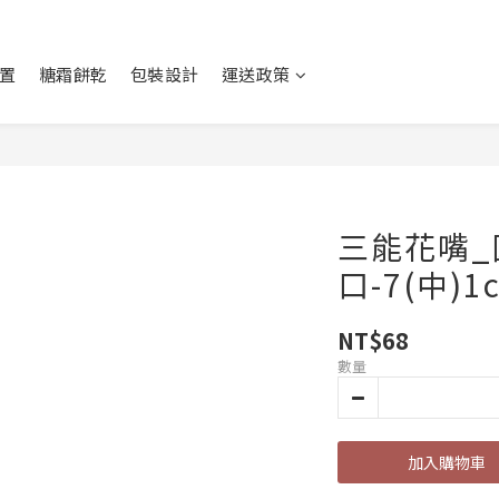
置
糖霜餅乾
包裝設計
運送政策
三能花嘴_
口-7(中)1
NT$68
數量
加入購物車