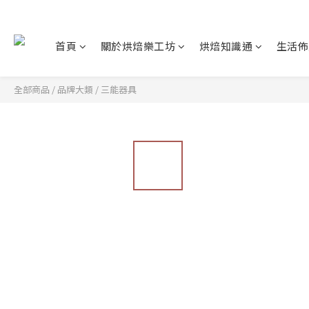
首頁
關於烘焙樂工坊
烘焙知識通
生活佈
全部商品
/
品牌大類
/
三能器具