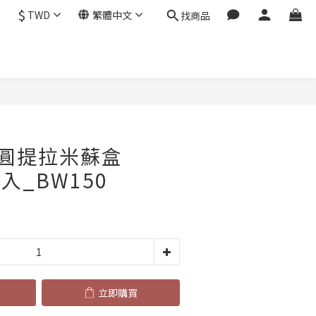
$
TWD
繁體中文
找商品
立即購買
圓提拉米蘇盒
5入_BW150
立即購買