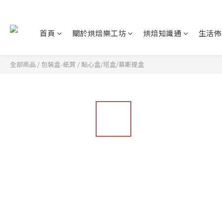
首頁
關於烘焙樂工坊
烘焙知識通
生活佈
全部商品
/
包裝盒-紙質
/
點心盒/塔盒/慕斯提盒