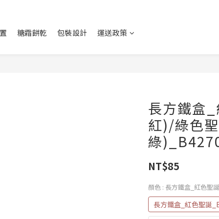
置
糖霜餅乾
包裝設計
運送政策
長方鐵盒_
紅)/綠色
綠)_B427
NT$85
顏色
: 長方鐵盒_紅色聖誕_
長方鐵盒_紅色聖誕_B4