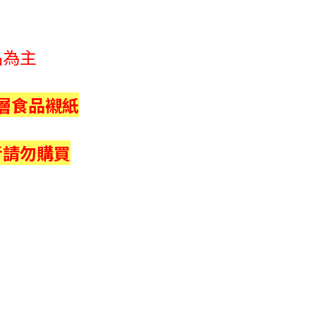
品為主
層食品襯紙
者請勿購買