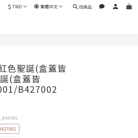
$
TWD
繁體中文
找商品
立即購買
紅色聖誕(盒蓋皆
聖誕(盒蓋皆
001/B427002
B427001
27001