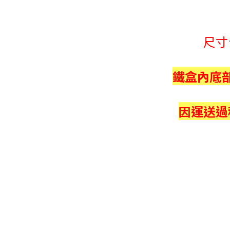
尺寸
鐵盒內底
因運送過