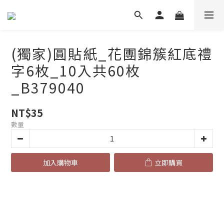
(獨家)圓貼紙_花團錦簇紅底禮
字6枚_10入共60枚
_B379040
NT$35
數量
加入購物車
立即購買