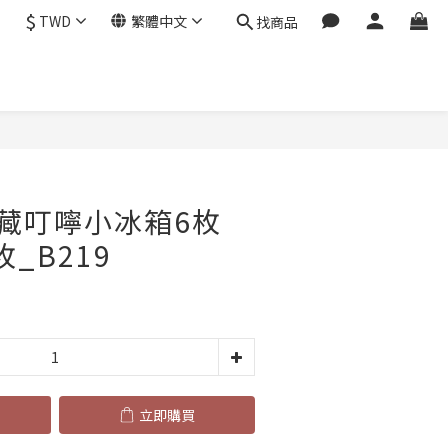
$
TWD
繁體中文
找商品
立即購買
藏叮嚀小冰箱6枚
枚_B219
立即購買