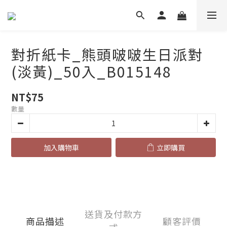
對折紙卡_熊頭啵啵生日派對
(淡黃)_50入_B015148
NT$75
數量
加入購物車
立即購買
送貨及付款方
商品描述
顧客評價