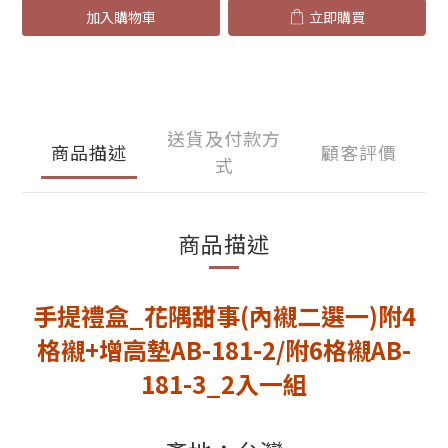
加入購物車
立即購買
送貨及付款方
商品描述
顧客評價
式
商品描述
手提禮盒_花隅甜事(內襯二選一)附4
格襯
+增高墊
AB-181-2/附6格襯
AB-
181-3_2入一組