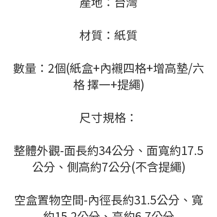
產地：台灣
材質：紙質
數量：2個(紙盒+內襯四格
+增高墊
/六
格
擇一+提繩)
尺寸規格：
整體外觀-面長約34公分、面寬約17.5
公分、側高約7公分(不含提繩)
空盒置物空間-內徑長約31.5公分、寬
約15.2公分、高約6.7公分