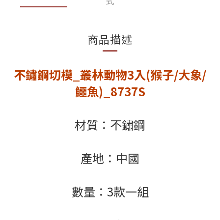
式
商品描述
不鏽鋼切模_叢林動物3入(猴子/大象/
鱷魚)_8737S
材質：不鏽鋼
產地：中國
數量：3款一組