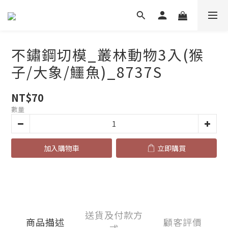
不鏽鋼切模_叢林動物3入(猴
子/大象/鱷魚)_8737S
NT$70
數量
加入購物車
立即購買
送貨及付款方
商品描述
顧客評價