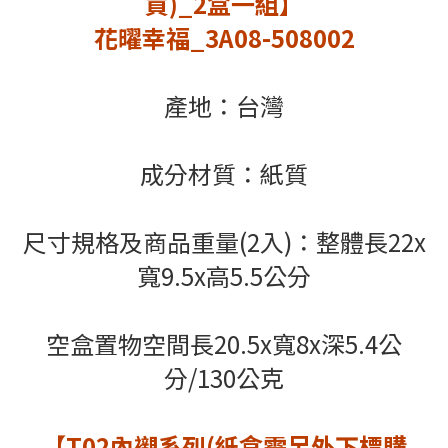
買)_2盒一組】
花曜幸福_3A08-508002
產地：台灣
成分材質：紙質
尺寸規格及
商品重量(2入)
：
整體長22x
寬9.5x高5.5公分
空盒置物空間長20.5x寬8x深5.4公
分/
130公克
【T02內襯系列(紙盒需另外下標購