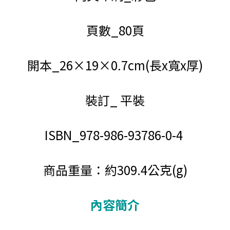
頁數_80頁
開本_
26
×
19
×
0.7
cm(長x寬x厚)
裝訂_ 平裝
ISBN_
978-986-93786-0-4
商品重量：約309.4公克(g)
內容簡介