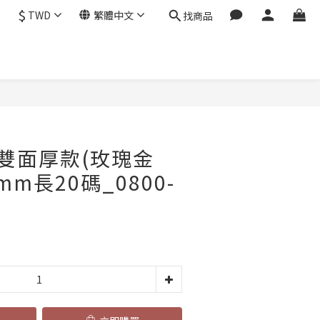
$
TWD
繁體中文
找商品
立即購買
雙面厚款(玫瑰金
5mm長20碼_0800-