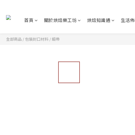
首頁
關於烘焙樂工坊
烘焙知識通
生活佈
全部商品
/
包裝封口材料
/
緞帶