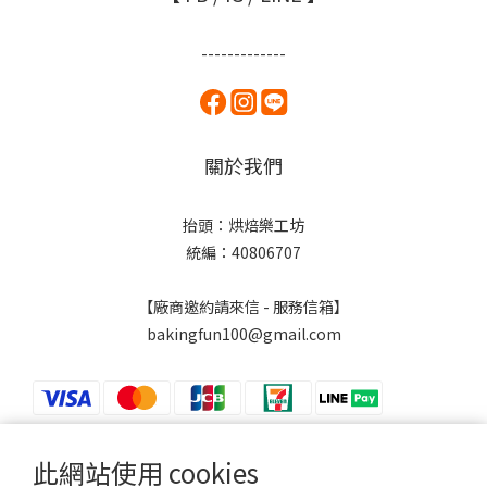
-------------
關於我們
抬頭：烘焙樂工坊
統編：40806707
【廠商邀約請來信 - 服務信箱】
bakingfun100@gmail.com
此網站使用 cookies
$
TWD
繁體中文