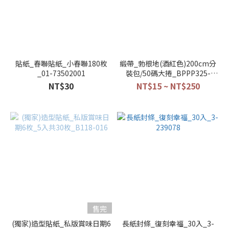
貼紙_春聯貼紙_小春聯180枚
緞帶_勃根地(酒紅色)200cm分
_01-73502001
裝包/50碼大捲_BPPP325-
200cm/BPPP325
NT$30
NT$15 ~ NT$250
售完
(獨家)造型貼紙_私版賞味日期6
長紙封條_復刻幸福_30入_3-