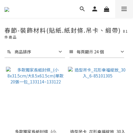
春節-裝飾材料(貼紙.紙封條.吊卡、緞帶)
81
件商品
商品排序
每頁顯示 24 個
多款獨家長紙封條_(小
造型吊卡_花形幸福綻放_30入